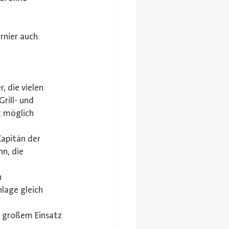
nier auch 
 die vielen 
rill- und 
t möglich 
Kapitän der 
n, die 
 
lage gleich 
t großem Einsatz 