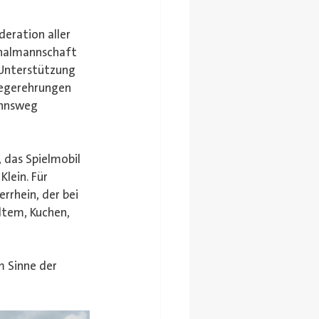
eration aller 
onalmannschaft 
 Unterstützung 
egerehrungen 
annsweg 
 das Spielmobil 
lein. Für 
rhein, der bei 
ltem, Kuchen, 
 Sinne der 