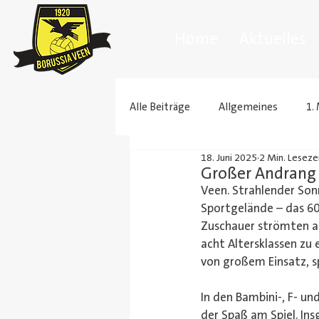
Home
Aktuelles
Alle Beiträge
Allgemeines
1.
18. Juni 2025
2 Min. Leseze
Radsportgruppe
Skifreizeit
Großer Andrang 
Veen. Strahlender Sonn
Sportgelände – das 60
Zuschauer strömten am
acht Altersklassen zu 
von großem Einsatz, s
In den Bambini-, F- un
der Spaß am Spiel. In