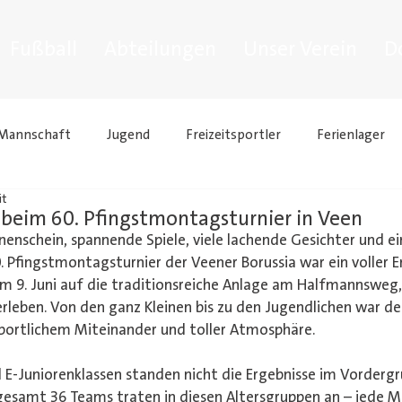
Fußball
Abteilungen
Unser Verein
D
 Mannschaft
Jugend
Freizeitsportler
Ferienlager
it
Walking Football
beim 60. Pfingstmontagsturnier in Veen
enschein, spannende Spiele, viele lachende Gesichter und ein
. Pfingstmontagsturnier der Veener Borussia war ein voller E
 9. Juni auf die traditionsreiche Anlage am Halfmannsweg, 
erleben. Von den ganz Kleinen bis zu den Jugendlichen war d
portlichem Miteinander und toller Atmosphäre.
d E-Juniorenklassen standen nicht die Ergebnisse im Vorderg
sgesamt 36 Teams traten in diesen Altersgruppen an – jede 