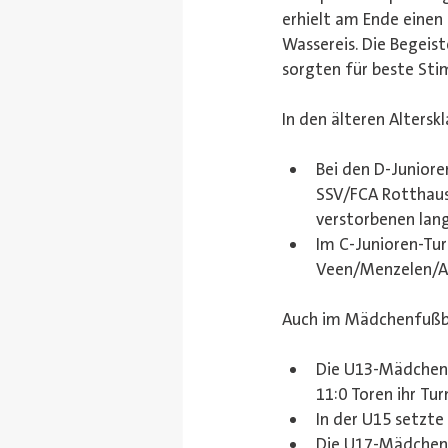
erhielt am Ende einen P
Wassereis. Die Begeist
sorgten für beste St
In den älteren Alters
Bei den D-Juniore
SSV/FCA Rotthause
verstorbenen lang
Im C-Junioren-Tur
Veen/Menzelen/Al
Auch im Mädchenfußba
Die U13-Mädchen 
11:0 Toren ihr Turn
In der U15 setzte 
Die U17-Mädchen 