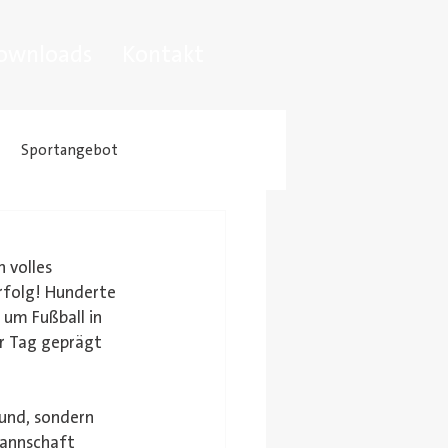
ownloads
Kontakt
Sportangebot
 volles 
rfolg! Hunderte 
um Fußball in 
er Tag geprägt 
rund, sondern 
Mannschaft 