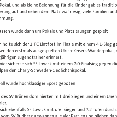
okal, und als kleine Belohnung für die Kinder gab es tradition
erung auf und neben dem Platz war riesig, viele Familien un
immung.
klassen wurde dann um Pokale und Platzierungen gespielt:
n holte sich der 1. FC Lintfort im Finale mit einem 4:1-Sieg 
n den erstmals ausgespielten Ulrich-Keisers-Wanderpokal, 
jährigen Jugendtrainer erinnert.
nier sicherte sich SF Lowick mit einem 2:0-Finalsieg gegen di
pen den Charly-Schweden-Gedächtnispokal.
ll wurde hochklassiger Sport geboten:
des SV Brünen dominierten mit drei Siegen und einem Unen
ier.
sich ebenfalls SF Lowick mit drei Siegen und 7:2 Toren durch.
vom SV Budberg gewannen alle vier Partien und blieben dab