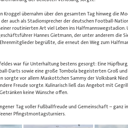
ian Kroggel übernahm über den gesamten Tag hinweg die Mod
l, der auch als Stadionsprecher der deutschen Football-Nati
 seiner routinierten Art viel Leben ins Halfmannswegstadion.
eschäftsführer Hannes Gietmann, der unter anderem die Si
e Ehrenmitglieder begrüßte, die erneut den Weg zum Halfm
feldes war für Unterhaltung bestens gesorgt: Eine Hüpfburg,
ball-Darts sowie eine große Tombola begeisterten Groß und K
n sorgte vor allem Maskottchen Sammy der Volksbank Nieder
dere Freude sorgte. Kulinarisch ließ das Angebot mit Gegril
n Getränken keine Wünsche offen.
ungener Tag voller Fußballfreude und Gemeinschaft – ganz im
Veener Pfingstmontagsturniers.