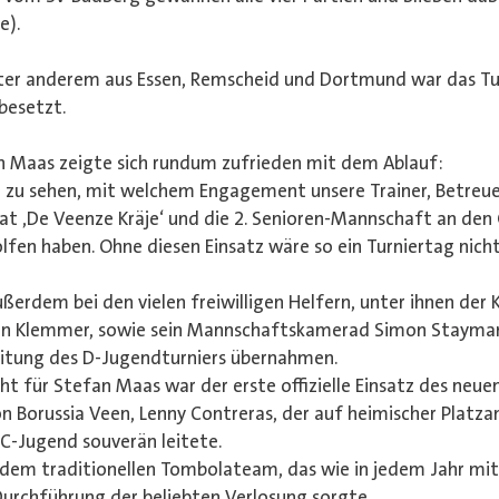
e).
er anderem aus Essen, Remscheid und Dortmund war das Tur
besetzt.
Maas zeigte sich rundum zufrieden mit dem Ablauf:
 zu sehen, mit welchem Engagement unsere Trainer, Betreuer,
rat ‚De Veenze Kräje‘ und die 2. Senioren-Mannschaft an den G
fen haben. Ohne diesen Einsatz wäre so ein Turniertag nich
erdem bei den vielen freiwilligen Helfern, unter ihnen der 
en Klemmer, sowie sein Mannschaftskamerad Simon Stayman
eitung des D-Jugendturniers übernahmen.
ht für Stefan Maas war der erste offizielle Einsatz des neuen
n Borussia Veen, Lenny Contreras, der auf heimischer Platzan
 C-Jugend souverän leitete.
 dem traditionellen Tombolateam, das wie in jedem Jahr mi
 Durchführung der beliebten Verlosung sorgte.