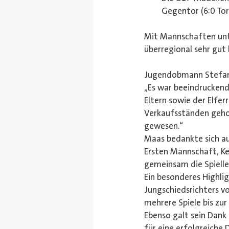
Gegentor (6:0 Tor
Mit Mannschaften unt
überregional sehr gut 
Jugendobmann Stefan 
„Es war beeindruckend
Eltern sowie der Elfer
Verkaufsständen gehol
gewesen.“
Maas bedankte sich auß
Ersten Mannschaft, K
gemeinsam die Spiell
Ein besonderes Highlig
Jungschiedsrichters vo
mehrere Spiele bis zur
Ebenso galt sein Dank
für eine erfolgreiche