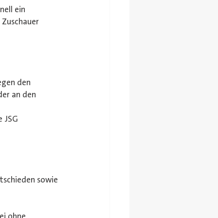
ell ein 
d Zuschauer 
gegen den 
der an den 
e JSG 
tschieden sowie 
ei ohne 