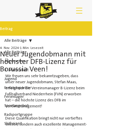
Beitrag
Alle Beiträge
4. Nov. 2024
1 Min. Lesezeit
Neuer Jugendobmann mit
Alle Beiträge
höchster DFB-Lizenz für
Allgemeines
Borussia Veen!
1. Mannschaft
Wir freuen uns sehr bekanntzugeben, dass 
Jugend
unser neuer Jugendobmann, Stefan Maas, 
Freizeitsportler
erfolgreich die Vereinsmanager B-Lizenz beim 
Fußballverband Niederrhein (FVN) erworben 
Ferienlager
hat – die höchste Lizenz des DFB im 
Sportangebot
Vereinsmanagement!
Radsportgruppe
Diese Qualifikation bringt nicht nur vertieftes 
Skifreizeit
Wissen, sondern auch exzellente Management-