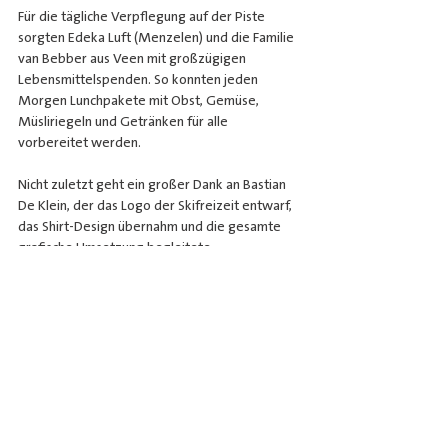
Für die tägliche Verpflegung auf der Piste 
sorgten Edeka Luft (Menzelen) und die Familie 
van Bebber aus Veen mit großzügigen 
Lebensmittelspenden. So konnten jeden 
Morgen Lunchpakete mit Obst, Gemüse, 
Müsliriegeln und Getränken für alle 
vorbereitet werden.
Nicht zuletzt geht ein großer Dank an Bastian 
De Klein, der das Logo der Skifreizeit entwarf, 
das Shirt-Design übernahm und die gesamte 
grafische Umsetzung begleitete.
Ausblick
„Die Idee für eine eigene Skifreizeit geisterte 
schon länger durch unsere Köpfe“, so Frederik 
Paul. „Dass es direkt beim ersten Mal so 
reibungslos und erfolgreich funktioniert hat, 
macht uns sehr stolz – und zeigt, wie viel 
Potenzial für weitere Fahrten da ist.“