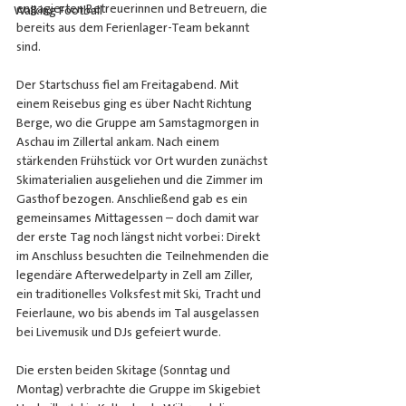
engagierten Betreuerinnen und Betreuern, die 
Walking Football
bereits aus dem Ferienlager-Team bekannt 
sind.
Der Startschuss fiel am Freitagabend. Mit 
einem Reisebus ging es über Nacht Richtung 
Berge, wo die Gruppe am Samstagmorgen in 
Aschau im Zillertal ankam. Nach einem 
stärkenden Frühstück vor Ort wurden zunächst 
Skimaterialien ausgeliehen und die Zimmer im 
Gasthof bezogen. Anschließend gab es ein 
gemeinsames Mittagessen – doch damit war 
der erste Tag noch längst nicht vorbei: Direkt 
im Anschluss besuchten die Teilnehmenden die 
legendäre Afterwedelparty in Zell am Ziller, 
ein traditionelles Volksfest mit Ski, Tracht und 
Feierlaune, wo bis abends im Tal ausgelassen 
bei Livemusik und DJs gefeiert wurde.
Die ersten beiden Skitage (Sonntag und 
Montag) verbrachte die Gruppe im Skigebiet 