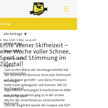
Beitrag
Alle Beiträge
6. Mai 2025
3 Min. Lesezeit
Erste Veener Skifreizeit –
Alle Beiträge
eine Woche voller Schnee,
Allgemeines
Sport und Stimmung im
1. Mannschaft
Zillertal!
Jugend
Zum ersten Mal in der Vereinsgeschichte hat 
Freizeitsportler
der Sportverein Borussia Veen eine Skifreizeit 
auf die Beine gestellt – und diese Premiere 
Ferienlager
hätte kaum gelungener sein können. Mit 25 
Sportangebot
Jugendlichen und jungen Erwachsenen im Alter 
von 16 bis 22 Jahren ging es in der ersten 
Radsportgruppe
Woche der Osterferien ins österreichische 
Skifreizeit
Zillertal. Begleitet wurde die Gruppe von fünf 