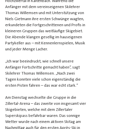
Hochzillertal in Kaltenbach. Während die 
Anfänger mit dem vereinseigenen Skilehrer 
Thomas Willemsen und mit Unterstützung von 
Niels Gietmann ihre ersten Schwünge wagten, 
erkundeten die Fortgeschrittenen und Profis in 
kleineren Gruppen das weitläufige Skigebiet. 
Die Abende klangen gesellig im hauseigenen 
Partykeller aus – mit Kennenlernspielen, Musik 
und jeder Menge Lacher.
„Ich war beeindruckt, wie schnell unsere 
Anfänger Fortschritte gemacht haben“, sagt 
Skilehrer Thomas Willemsen. „Nach zwei 
Tagen konnten viele schon eigenständig die 
ersten Pisten fahren – das war echt stark.“
Am Dienstag wechselte die Gruppe in die 
Zillertal-Arena – das zweite von insgesamt vier 
Skigebieten, welche mit dem Zillertaler 
Superskipass befahrbar waren. Das sonnige 
Wetter wurde nach einem aktiven Skitag am 
Nachmittag auch für den ersten Après-Ski in 