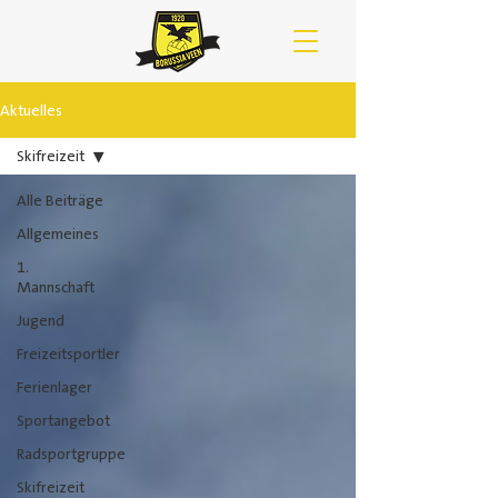
Aktuelles
Skifreizeit
Alle Beiträge
Allgemeines
1.
Mannschaft
Jugend
Freizeitsportler
Ferienlager
Sportangebot
Radsportgruppe
Skifreizeit