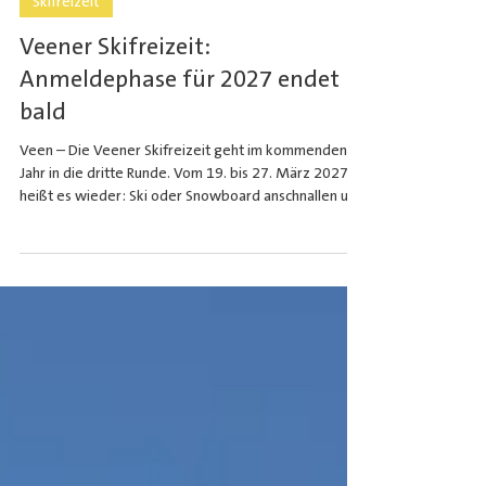
4. Mai
Skifreizeit
Veener Skifreizeit:
Anmeldephase für 2027 endet
bald
Veen – Die Veener Skifreizeit geht im kommenden
Jahr in die dritte Runde. Vom 19. bis 27. März 2027
heißt es wieder: Ski oder Snowboard anschnallen und
gemeinsam eine unvergessliche Woche im Zillertal
erleben. Die Freizeit richtet sich an Jugendliche und
junge Erwachsene ab 16 Jahren. Im Preis enthalten
sind An- und Abreise, Halbpension mit Lunchpaketen
sowie der Skipass. „Unser Ziel ist es, jungen
Menschen eine bezahlbare und zugleich gut
organisierte Winterfreizeit zu ermög