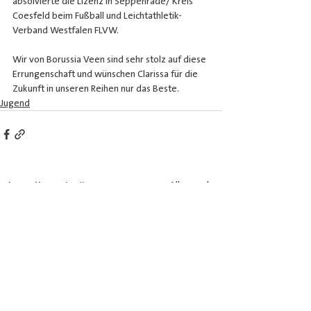
absolvierte die Lizenz in Seppenrade/ Kreis 
Coesfeld beim Fußball und Leichtathletik- 
Verband Westfalen FLVW.
Wir von Borussia Veen sind sehr stolz auf diese 
Errungenschaft und wünschen Clarissa für die 
Zukunft in unseren Reihen nur das Beste.
Jugend
Aktuelle Beiträge
Alle ansehen