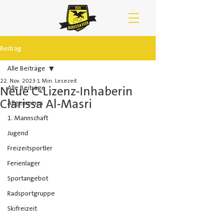
Beitrag
Alle Beiträge
22. Nov. 2023
1 Min. Lesezeit
Neue C-Lizenz-Inhaberin
Alle Beiträge
Clarissa Al-Masri
Allgemeines
1. Mannschaft
Jugend
Freizeitsportler
Ferienlager
Sportangebot
Radsportgruppe
Skifreizeit