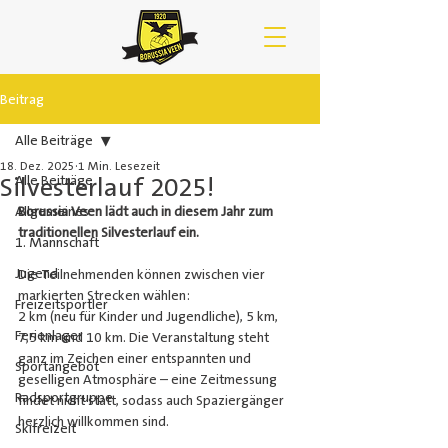
Beitrag
Alle Beiträge
18. Dez. 2025
1 Min. Lesezeit
Silvesterlauf 2025!
Alle Beiträge
Allgemeines
Borussia Veen lädt auch in diesem Jahr zum 
traditionellen Silvesterlauf ein.
1. Mannschaft
Jugend
Die Teilnehmenden können zwischen vier 
markierten Strecken wählen: 
Freizeitsportler
2 km (neu für Kinder und Jugendliche), 5 km, 
Ferienlager
7,5 km und 10 km. Die Veranstaltung steht 
ganz im Zeichen einer entspannten und 
Sportangebot
geselligen Atmosphäre – eine Zeitmessung 
Radsportgruppe
findet nicht statt, sodass auch Spaziergänger 
herzlich willkommen sind. 
Skifreizeit