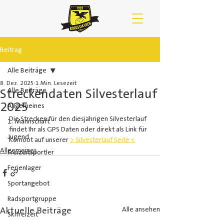
Beitrag
Alle Beiträge
8. Dez. 2025
1 Min. Lesezeit
Streckendaten Silvesterlauf
Alle Beiträge
2025
Allgemeines
Die Strecken für den diesjährigen Silvesterlauf 
1. Mannschaft
findet Ihr als GPS Daten oder direkt als Link für 
Jugend
Komoot auf unserer 
> Silvesterlauf Seite <
Allgemeines
Freizeitsportler
Ferienlager
Sportangebot
Radsportgruppe
Aktuelle Beiträge
Alle ansehen
Skifreizeit